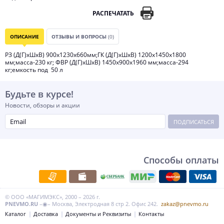
РАСПЕЧАТАТЬ
ОПИСАНИЕ
ОТЗЫВЫ И ВОПРОСЫ
(0)
РЗ (Д(Г)хШхВ) 900х1230х660мм;ГК (Д(Г)хШхВ) 1200х1450х1800
мм;масса-230 кг; ФВР (Д(Г)хШхВ) 1450х900х1960 мм;масса-294
кг;емкость под 50 л
Будьте в курсе!
Новости, обзоры и акции
ПОДПИСАТЬСЯ
Способы оплаты
© ООО «МАГИМЭКС», 2000 – 2026 г.
PNEVMO.RU
–◉– Москва, Электродная 8 стр 2. Офис 242.
zakaz@pnevmo.ru
Каталог
Доставка
Документы и Реквизиты
Контакты