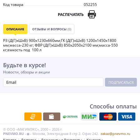
Код товара
052255
РАСПЕЧАТАТЬ
ОПИСАНИЕ
ОТЗЫВЫ И ВОПРОСЫ
(0)
РЗ (Д(Г)хШхВ) 900х1230х660мм;ГК (Д(Г)хШхВ) 1200х1450х1800
мм;масса-230 кг; ФВР (Д(Г)хШхВ) 850х2050х2100 мм;масса-550
кг;емкость под 100 л
Будьте в курсе!
Новости, обзоры и акции
ПОДПИСАТЬСЯ
Способы оплаты
© ООО «МАГИМЭКС», 2000 – 2026 г.
PNEVMO.RU
–◉– Москва, Электродная 8 стр 2. Офис 242.
zakaz@pnevmo.ru
Каталог
Доставка
Документы и Реквизиты
Контакты