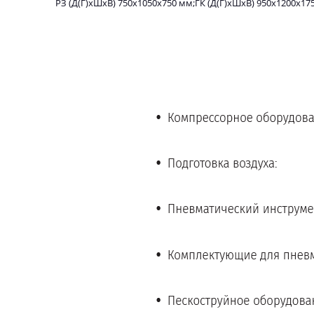
РЗ (Д(Г)хШхВ) 750х1050х750 мм;ГК (Д(Г)хШхВ) 950х1200х175