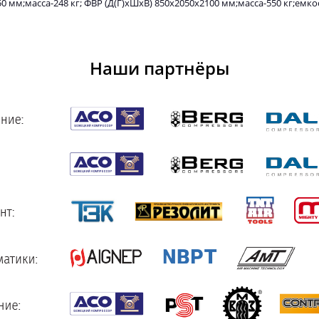
0 мм;масса-248 кг; ФВР (Д(Г)хШхВ) 850х2050х2100 мм;масса-550 кг;емко
Наши партнёры