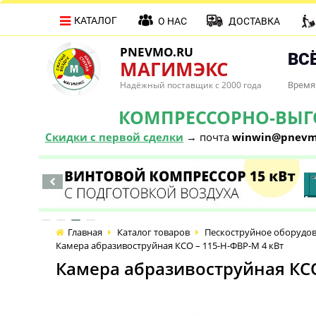
КАТАЛОГ
О НАС
ДОСТАВКА
PNEVMO.RU
ВСЁ
МАГИМЭКС
Надёжный поставщик с 2000 года
Время 
КОМПРЕССОРНО-ВЫГОД
Скидки с первой сделки
→ почта
winwin@pnevm
Главная
Каталог товаров
Пескоструйное оборудо
Камера абразивоструйная КСО – 115-Н-ФВР-М 4 кВт
Камера абразивоструйная КСО