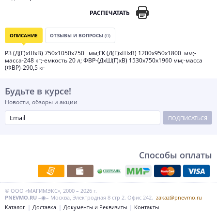
РАСПЕЧАТАТЬ
ОПИСАНИЕ
ОТЗЫВЫ И ВОПРОСЫ
(0)
РЗ (Д(Г)хШхВ) 750х1050х750 мм;ГК (Д(Г)хШхВ) 1200х950х1800 мм;-
масса-248 кг;-емкость 20 л; ФВР-(ДхШ(Г)хВ) 1530х750х1960 мм;-масса
(ФВР)-290,5 кг
Будьте в курсе!
Новости, обзоры и акции
ПОДПИСАТЬСЯ
Способы оплаты
© ООО «МАГИМЭКС», 2000 – 2026 г.
PNEVMO.RU
–◉– Москва, Электродная 8 стр 2. Офис 242.
zakaz@pnevmo.ru
Каталог
Доставка
Документы и Реквизиты
Контакты