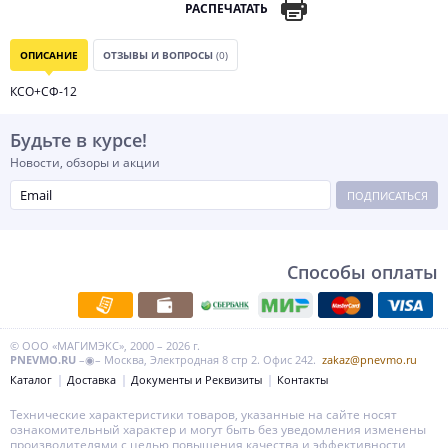
РАСПЕЧАТАТЬ
ОПИСАНИЕ
ОТЗЫВЫ И ВОПРОСЫ
(0)
КСО+СФ-12
Будьте в курсе!
Новости, обзоры и акции
ПОДПИСАТЬСЯ
Способы оплаты
© ООО «МАГИМЭКС», 2000 – 2026 г.
PNEVMO.RU
–◉– Москва, Электродная 8 стр 2. Офис 242.
zakaz@pnevmo.ru
Каталог
Доставка
Документы и Реквизиты
Контакты
Технические характеристики товаров, указанные на сайте носят
ознакомительный характер и могут быть без уведомления изменены
производителями с целью повышения качества и эффективности