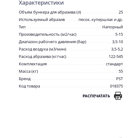
Характеристики
Объём бункера для абразива (л)
25
Используемый абразив
песок, купершлак и др.
Тип
Напорный
Производительность (м2/час)
5-15
Диапазон рабочего давления (бар)
3,5-10
Расход воздуха (м3/мин)
3,5-5,2
Расход абразива (кг/час)
122-545
Комплектация
стандарт
Масса (кг)
55
Бренд
PST
Код товара
018375
РАСПЕЧАТАТЬ