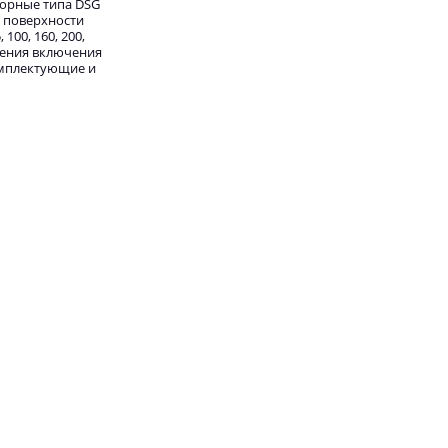
порные типа DSG
и поверхности
00, 160, 200,
ления включения
омплектующие и