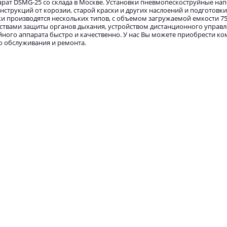
рат DSMG-25 со склада в Москве. Установки пневмопескоструйные на
струкций от корозии, старой краски и других наслоений и подготовк
производятся нескольких типов, с объемом загружаемой емкости 75, 1
едствами защиты органов дыхания, устройством дистанционного управ
йного аппарата быстро и качественно. У нас Вы можете приобрести к
о обслуживания и ремонта.