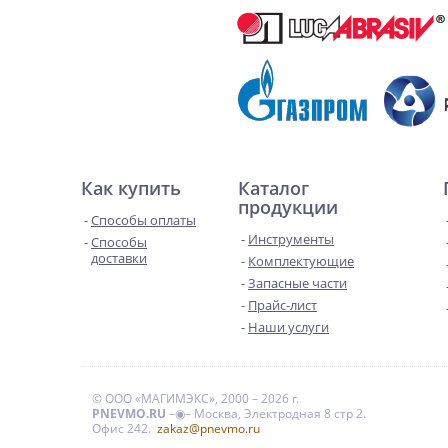
Как купить
Каталог
продукции
Способы оплаты
Инструменты
Способы
доставки
Комплектующие
Запасные части
Прайс-лист
Наши услуги
© ООО «МАГИМЭКС», 2000 – 2026 г.
PNEVMO.RU
–◉– Москва, Электродная 8 стр 2.
Офис 242.
zakaz@pnevmo.ru