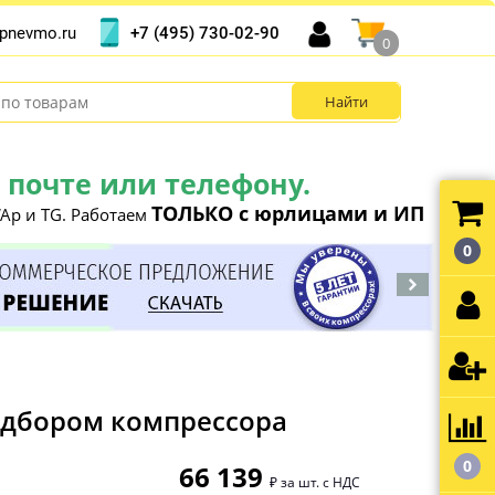
+7 (495) 730-02-90
pnevmo.ru
0
почте или телефону.
ТОЛЬКО с юрлицами и ИП
Ap и TG. Работаем
0
подбором компрессора
0
66 139
₽ за шт. с НДС