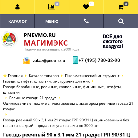
0
0
0
КАТАЛОГ
МЕНЮ
PNEVMO.RU
ВСЁ для
МАГИМЭКС
сжатого
воздуха!
Надёжный поставщик с 2000 года
+7 (495) 730-02-90
zakaz@pnevmo.ru
Главная
Каталог товаров
Пневматический инструмент
Гвозди, штифты, шпильки, инструмент для них
Гвозди барабанные, реечные, кровельные, финишные, штифты,
шпильки
Реечные гвозди 21 градус
Оцинкованные гладкие с пластиковым фиксатором реечные гвозди 21
градус
Гвоздь реечный 90 х 3,1 мм 21 градус ГРП 90/31 Ц оцинкованный без
накатки гладкий - продается упаковками по 3000 шт
Гвоздь реечный 90 х 3,1 мм 21 градус ГРП 90/31 Ц