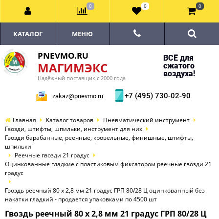
0
0
0
КАТАЛОГ
МЕНЮ
PNEVMO.RU
ВСЁ для
МАГИМЭКС
сжатого
воздуха!
Надёжный поставщик с 2000 года
+7 (495) 730-02-90
zakaz@pnevmo.ru
Главная
Каталог товаров
Пневматический инструмент
Гвозди, штифты, шпильки, инструмент для них
Гвозди барабанные, реечные, кровельные, финишные, штифты,
шпильки
Реечные гвозди 21 градус
Оцинкованные гладкие с пластиковым фиксатором реечные гвозди 21
градус
Гвоздь реечный 80 х 2,8 мм 21 градус ГРП 80/28 Ц оцинкованный без
накатки гладкий - продается упаковками по 4500 шт
Гвоздь реечный 80 х 2,8 мм 21 градус ГРП 80/28 Ц