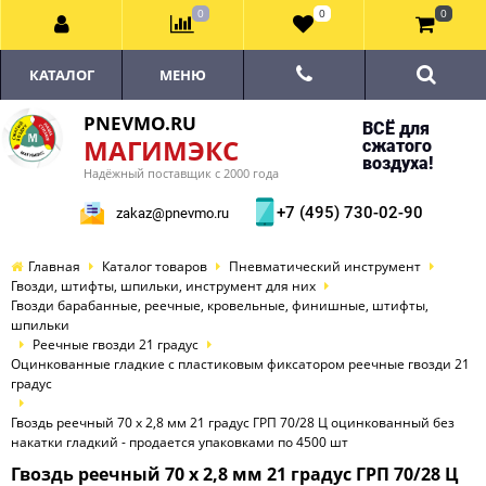
0
0
0
КАТАЛОГ
МЕНЮ
PNEVMO.RU
ВСЁ для
МАГИМЭКС
сжатого
воздуха!
Надёжный поставщик с 2000 года
+7 (495) 730-02-90
zakaz@pnevmo.ru
Главная
Каталог товаров
Пневматический инструмент
Гвозди, штифты, шпильки, инструмент для них
Гвозди барабанные, реечные, кровельные, финишные, штифты,
шпильки
Реечные гвозди 21 градус
Оцинкованные гладкие с пластиковым фиксатором реечные гвозди 21
градус
Гвоздь реечный 70 х 2,8 мм 21 градус ГРП 70/28 Ц оцинкованный без
накатки гладкий - продается упаковками по 4500 шт
Гвоздь реечный 70 х 2,8 мм 21 градус ГРП 70/28 Ц