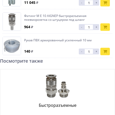
11 045
₽
-
+
Фитинг М E 10 AIGNEP быстроразъемная
пневморозетка со штуцером под шланг
964
₽
-
+
Рукав ПВХ армированный усиленный 10 мм
140
₽
-
+
Посмотрите также
Быстроразъемные