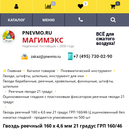
0
0
0
КАТАЛОГ
МЕНЮ
PNEVMO.RU
ВСЁ для
МАГИМЭКС
сжатого
воздуха!
Надёжный поставщик с 2000 года
+7 (495) 730-02-90
zakaz@pnevmo.ru
Главная
Каталог товаров
Пневматический инструмент
Гвозди, штифты, шпильки, инструмент для них
Гвозди барабанные, реечные, кровельные, финишные, штифты,
шпильки
Реечные гвозди 21 градус
Оцинкованные гладкие с пластиковым фиксатором реечные гвозди 21
градус
Гвоздь реечный 160 х 4,6 мм 21 градус ГРП 160/46 Ц оцинкованный без
накатки гладкий - продается упаковками по 500 шт
Гвоздь реечный 160 х 4,6 мм 21 градус ГРП 160/46