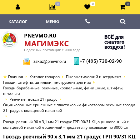
0
0
0
КАТАЛОГ
МЕНЮ
PNEVMO.RU
ВСЁ для
МАГИМЭКС
сжатого
воздуха!
Надёжный поставщик с 2000 года
+7 (495) 730-02-90
zakaz@pnevmo.ru
Главная
Каталог товаров
Пневматический инструмент
Гвозди, штифты, шпильки, инструмент для них
Гвозди барабанные, реечные, кровельные, финишные, штифты,
шпильки
Реечные гвозди 21 градус
Оцинкованные ершенные с пластиковым фиксатором реечные гвозди
21 градус с кольцевой накаткой
Гвоздь реечный 90 х 3,1 мм 21 градус ГРП 90/31 КЦ оцинкованный с
кольцевой накаткой ершенный - продается упаковками по 3000 шт
Гвоздь реечный 90 х 3,1 мм 21 градус ГРП 90/31 КЦ