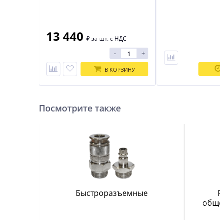
Пистолет гвоздезабивной DAJ
Пистолет гвоздез
XI2190
BOSTITCH F21PL-E
13 440
₽
за шт. с НДС
-
+
В КОРЗИНУ
Посмотрите также
Быстроразъемные
общ