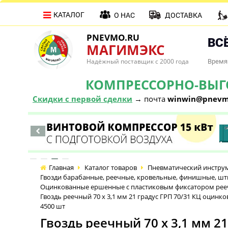
КАТАЛОГ
О НАС
ДОСТАВКА
PNEVMO.RU
ВСЁ
МАГИМЭКС
Надёжный поставщик с 2000 года
Время 
КОМПРЕССОРНО-ВЫГОД
Скидки с первой сделки
→ почта
winwin@pnevm
Главная
Каталог товаров
Пневматический инстру
Гвозди барабанные, реечные, кровельные, финишные, ш
Оцинкованные ершенные с пластиковым фиксатором реечн
Гвоздь реечный 70 х 3,1 мм 21 градус ГРП 70/31 КЦ оцин
4500 шт
Гвоздь реечный 70 х 3,1 мм 2