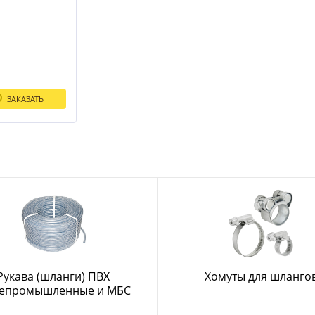
абивной
ЗАКАЗАТЬ
Рукава (шланги) ПВХ
Хомуты для шланго
епромышленные и МБС