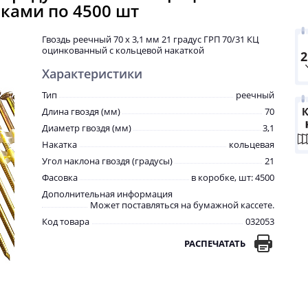
ками по 4500 шт
Гвоздь реечный 70 х 3,1 мм 21 градус ГРП 70/31 КЦ
оцинкованный с кольцевой накаткой
Характеристики
Тип
реечный
Длина гвоздя (мм)
70
Диаметр гвоздя (мм)
3,1
Накатка
кольцевая
Угол наклона гвоздя (градусы)
21
Фасовка
в коробке, шт: 4500
Дополнительная информация
Может поставляться на бумажной кассете.
Код товара
032053
РАСПЕЧАТАТЬ