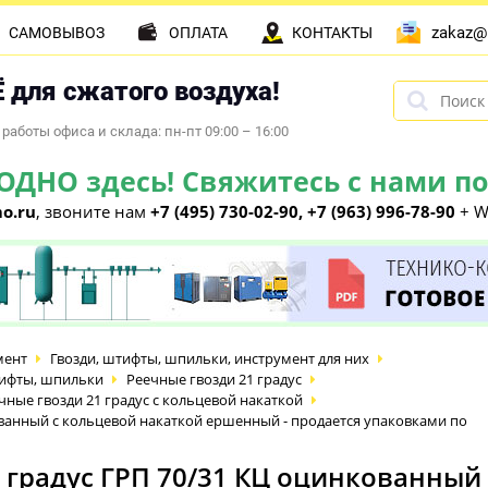
zakaz@
САМОВЫВОЗ
ОПЛАТА
КОНТАКТЫ
 для сжатого воздуха!
работы офиса и склада: пн-пт 09:00 – 16:00
НО здесь! Свяжитесь с нами по 
o.ru
, звоните нам
+7 (495) 730-02-90, +7 (963) 996-78-90
+ W
мент
Гвозди, штифты, шпильки, инструмент для них
тифты, шпильки
Реечные гвозди 21 градус
ые гвозди 21 градус с кольцевой накаткой
кованный с кольцевой накаткой ершенный - продается упаковками по
1 градус ГРП 70/31 КЦ оцинкованный