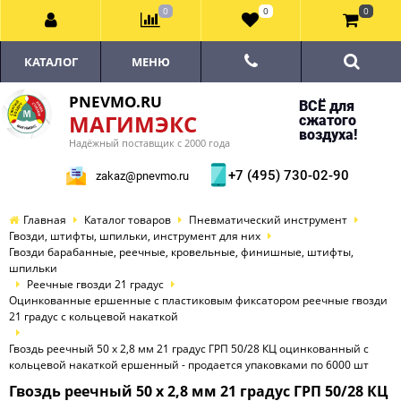
0
0
0
КАТАЛОГ
МЕНЮ
PNEVMO.RU
ВСЁ для
МАГИМЭКС
сжатого
воздуха!
Надёжный поставщик с 2000 года
+7 (495) 730-02-90
zakaz@pnevmo.ru
Главная
Каталог товаров
Пневматический инструмент
Гвозди, штифты, шпильки, инструмент для них
Гвозди барабанные, реечные, кровельные, финишные, штифты,
шпильки
Реечные гвозди 21 градус
Оцинкованные ершенные с пластиковым фиксатором реечные гвозди
21 градус с кольцевой накаткой
Гвоздь реечный 50 х 2,8 мм 21 градус ГРП 50/28 КЦ оцинкованный с
кольцевой накаткой ершенный - продается упаковками по 6000 шт
Гвоздь реечный 50 х 2,8 мм 21 градус ГРП 50/28 КЦ