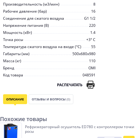
Производительность (м3/мин)
8
Рабочее давление (бар)
16
Соединение для сжатого воздуха
G1 1/2
Напряжение питания (В)
220
Мощность (кВт)
1.4
Точка росы
+3° С
Температура сжатого воздуха на входе (°С)
55
Габариты (мм)
500x680x980
Масса (кг)
110
Бренд
OMI
Код товара
048591
РАСПЕЧАТАТЬ
ОПИСАНИЕ
ОТЗЫВЫ И ВОПРОСЫ
(0)
Похожие товары
Рефрижераторный осушитель ED780 с контроллером точки
росы