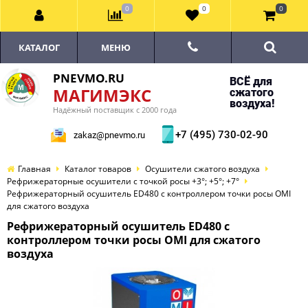
0
0
0
КАТАЛОГ
МЕНЮ
PNEVMO.RU
ВСЁ для
МАГИМЭКС
сжатого
воздуха!
Надёжный поставщик с 2000 года
+7 (495) 730-02-90
zakaz@pnevmo.ru
Главная
Каталог товаров
Осушители сжатого воздуха
Рефрижераторные осушители с точкой росы +3°; +5°; +7°
Рефрижераторный осушитель ED480 с контроллером точки росы OMI
для сжатого воздуха
Рефрижераторный осушитель ED480 с
контроллером точки росы OMI для сжатого
воздуха