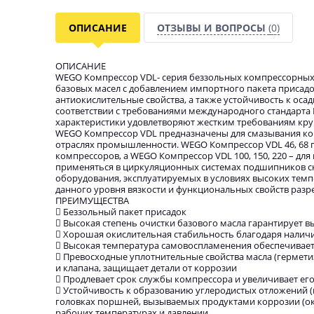
ОПИСАНИЕ
ОТЗЫВЫ И ВОПРОСЫ
(0)
ОПИСАНИЕ
WEGO Компрессор VDL- серия беззольных компрессорны
базовых масел с добавлением импортного пакета приса
антиокислительные свойства, а также устойчивость к ос
соответствии с требованиями международного стандарта D
характеристики удовлетворяют жестким требованиям кр
WEGO Компрессор VDL предназначены для смазывания ко
отраслях промышленности. WEGO Компрессор VDL 46, 68 
компрессоров, а WEGO Компрессор VDL 100, 150, 220 – дл
применяться в циркуляционных системах подшипников 
оборудования, эксплуатируемых в условиях высоких темпе
данного уровня вязкости и функциональных свойств раз
ПРЕИМУЩЕСТВА
 Беззольный пакет присадок
 Высокая степень очистки базового масла гарантирует 
 Хорошая окислительная стабильность благодаря налич
 Высокая температура самовоспламенения обеспечивае
 Превосходные уплотнительные свойства масла (гермети
и клапана, защищает детали от коррозии
 Продлевает срок службы компрессора и увеличивает ег
 Устойчивость к образованию углеродистых отложений (
головках поршней, вызываемых продуктами коррозии (ок
рабочих температурах и давлении