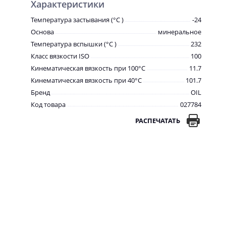
Характеристики
Температура застывания (°С )
-24
Основа
минеральное
Температура вспышки (°С )
232
Класс вязкости ISO
100
Кинематическая вязкость при 100°С
11.7
Кинематическая вязкость при 40°С
101.7
Бренд
OIL
Код товара
027784
РАСПЕЧАТАТЬ