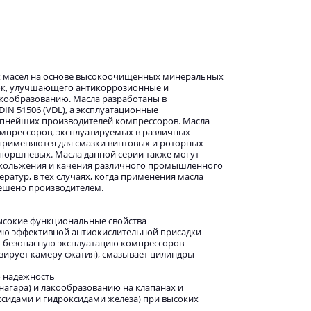
х масел на основе высокоочищенных минеральных
док, улучшающего антикоррозионные и
адкообразованию. Масла разработаны в
IN 51506 (VDL), а эксплуатационные
упнейших производителей компрессоров. Масла
мпрессоров, эксплуатируемых в различных
применяются для смазки винтовых и роторных
я поршневых. Масла данной серии также могут
скольжения и качения различного промышленного
ратур, в тех случаях, когда применения масла
решено производителем.
высокие функциональные свойства
ию эффективной антиокислительной присадки
т безопасную эксплуатацию компрессоров
зирует камеру сжатия), смазывает цилиндры
о надежность
нагара) и лакообразованию на клапанах и
сидами и гидроксидами железа) при высоких