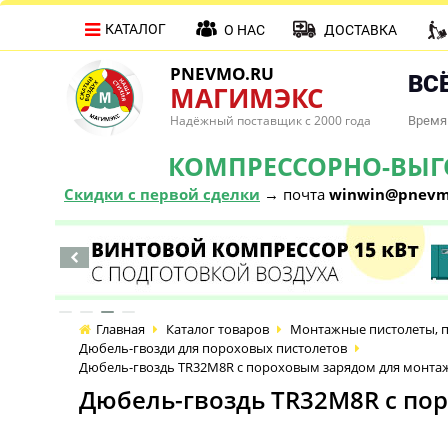
КАТАЛОГ
О НАС
ДОСТАВКА
PNEVMO.RU
ВСЁ
МАГИМЭКС
Надёжный поставщик с 2000 года
Время 
КОМПРЕССОРНО-ВЫГОД
Скидки с первой сделки
→ почта
winwin@pnevm
Главная
Каталог товаров
Монтажные пистолеты, п
Дюбель-гвозди для пороховых пистолетов
Дюбель-гвоздь TR32M8R с пороховым зарядом для монтажн
Дюбель-гвоздь TR32M8R с пор