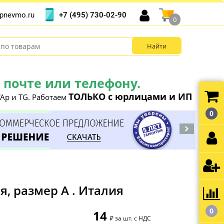
+7 (495) 730-02-90
pnevmo.ru
0
почте или телефону.
ТОЛЬКО с юрлицами и ИП
Ap и TG. Работаем
0
, размер A . Италия
0
14
₽ за шт. с НДС