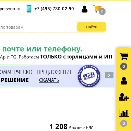
+7 (495) 730-02-90
pnevmo.ru
0
почте или телефону.
ТОЛЬКО с юрлицами и ИП
Ap и TG. Работаем
0
0
1 208
₽ за шт. с НДС