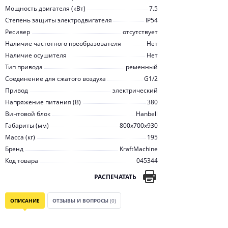
Мощность двигателя (кВт)
7.5
Степень защиты электродвигателя
IP54
Ресивер
отсутствует
Наличие частотного преобразователя
Нет
Наличие осушителя
Нет
Тип привода
ременный
Соединение для сжатого воздуха
G1/2
Привод
электрический
Напряжение питания (В)
380
Винтовой блок
Hanbell
Габариты (мм)
800x700x930
Масса (кг)
195
Бренд
KraftMachine
Код товара
045344
РАСПЕЧАТАТЬ
ОПИСАНИЕ
ОТЗЫВЫ И ВОПРОСЫ
(0)