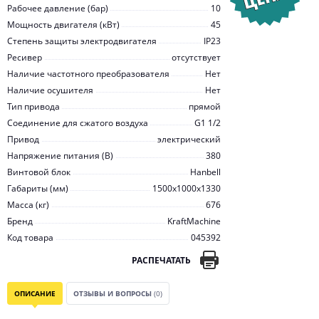
Рабочее давление (бар)
10
Мощность двигателя (кВт)
45
Степень защиты электродвигателя
IP23
Ресивер
отсутствует
Наличие частотного преобразователя
Нет
Наличие осушителя
Нет
Тип привода
прямой
Соединение для сжатого воздуха
G1 1/2
Привод
электрический
Напряжение питания (В)
380
Винтовой блок
Hanbell
Габариты (мм)
1500x1000x1330
Масса (кг)
676
Бренд
KraftMachine
Код товара
045392
РАСПЕЧАТАТЬ
ОПИСАНИЕ
ОТЗЫВЫ И ВОПРОСЫ
(0)