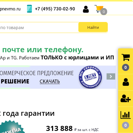
+7 (495) 730-02-90
pnevmo.ru
0
почте или телефону.
ТОЛЬКО с юрлицами и ИП
Ap и TG. Работаем
0
 года гарантии
0
313 888
₽ за шт. с НДС