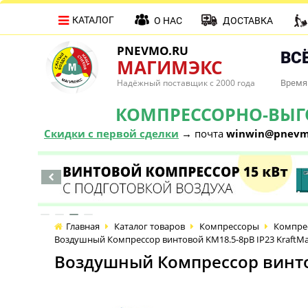
КАТАЛОГ
О НАС
ДОСТАВКА
PNEVMO.RU
ВСЁ
МАГИМЭКС
Надёжный поставщик с 2000 года
Время 
КОМПРЕССОРНО-ВЫГОД
Скидки с первой сделки
→ почта
winwin@pnevm
Главная
Каталог товаров
Компрессоры
Компре
Воздушный Компрессор винтовой KM18.5-8рВ IP23 KraftMac
Воздушный Компрессор винтово