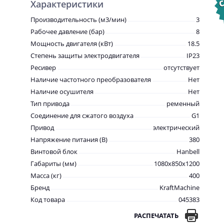
Характеристики
Производительность (м3/мин)
3
Рабочее давление (бар)
8
Мощность двигателя (кВт)
18.5
Степень защиты электродвигателя
IP23
Ресивер
отсутствует
Наличие частотного преобразователя
Нет
Наличие осушителя
Нет
Тип привода
ременный
Соединение для сжатого воздуха
G1
Привод
электрический
Напряжение питания (В)
380
Винтовой блок
Hanbell
Габариты (мм)
1080x850x1200
Масса (кг)
400
Бренд
KraftMachine
Код товара
045383
РАСПЕЧАТАТЬ