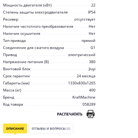
Мощность двигателя (кВт)
22
Степень защиты электродвигателя
IP54
Ресивер
отсутствует
Наличие частотного преобразователя
Нет
Наличие осушителя
Нет
Тип привода
прямой
Соединение для сжатого воздуха
G1
Привод
электрический
Напряжение питания (В)
380
Винтовой блок
Jiuyi
Срок гарантии
24 месяца
Габариты (мм)
1330x830x1265
Масса (кг)
400
Бренд
KraftMachine
Код товара
058289
РАСПЕЧАТАТЬ
ОПИСАНИЕ
ОТЗЫВЫ И ВОПРОСЫ
(0)