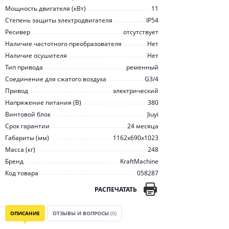
Мощность двигателя (кВт)
11
Степень защиты электродвигателя
IP54
Ресивер
отсутствует
Наличие частотного преобразователя
Нет
Наличие осушителя
Нет
Тип привода
ременный
Соединение для сжатого воздуха
G3/4
Привод
электрический
Напряжение питания (В)
380
Винтовой блок
Jiuyi
Срок гарантии
24 месяца
Габариты (мм)
1162x690x1023
Масса (кг)
248
Бренд
KraftMachine
Код товара
058287
РАСПЕЧАТАТЬ
ОПИСАНИЕ
ОТЗЫВЫ И ВОПРОСЫ
(0)