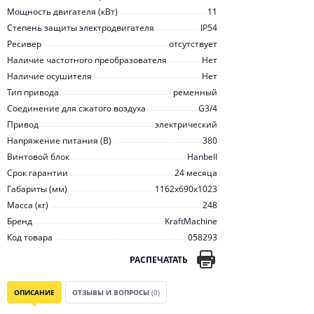
Мощность двигателя (кВт)
11
Степень защиты электродвигателя
IP54
Ресивер
отсутствует
Наличие частотного преобразователя
Нет
Наличие осушителя
Нет
Тип привода
ременный
Соединение для сжатого воздуха
G3/4
Привод
электрический
Напряжение питания (В)
380
Винтовой блок
Hanbell
Срок гарантии
24 месяца
Габариты (мм)
1162x690x1023
Масса (кг)
248
Бренд
KraftMachine
Код товара
058293
РАСПЕЧАТАТЬ
ОПИСАНИЕ
ОТЗЫВЫ И ВОПРОСЫ
(0)