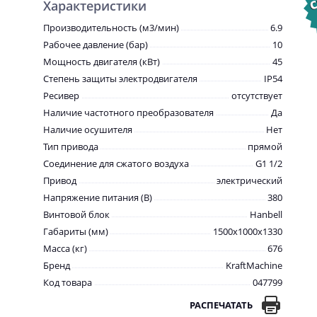
Характеристики
Производительность (м3/мин)
6.9
Рабочее давление (бар)
10
Мощность двигателя (кВт)
45
Степень защиты электродвигателя
IP54
Ресивер
отсутствует
Наличие частотного преобразователя
Да
Наличие осушителя
Нет
Тип привода
прямой
Соединение для сжатого воздуха
G1 1/2
Привод
электрический
Напряжение питания (В)
380
Винтовой блок
Hanbell
Габариты (мм)
1500x1000x1330
Масса (кг)
676
Бренд
KraftMachine
Код товара
047799
РАСПЕЧАТАТЬ