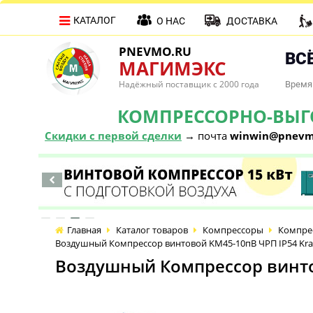
КАТАЛОГ
О НАС
ДОСТАВКА
PNEVMO.RU
ВСЁ
МАГИМЭКС
Надёжный поставщик с 2000 года
Время 
КОМПРЕССОРНО-ВЫГОД
Скидки с первой сделки
→ почта
winwin@pnevm
Главная
Каталог товаров
Компрессоры
Компре
Воздушный Компрессор винтовой KM45-10пВ ЧРП IP54 Kraft
Воздушный Компрессор винтов