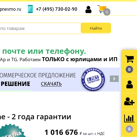
+7 (495) 730-02-90
pnevmo.ru
0
почте или телефону.
ТОЛЬКО с юрлицами и ИП
Ap и TG. Работаем
0
 - 2 года гарантии
0
1 016 676
₽ за шт. с НДС