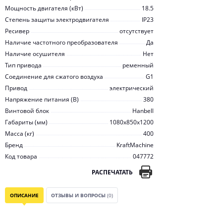
Мощность двигателя (кВт)
18.5
Степень защиты электродвигателя
IP23
Ресивер
отсутствует
Наличие частотного преобразователя
Да
Наличие осушителя
Нет
Тип привода
ременный
Соединение для сжатого воздуха
G1
Привод
электрический
Напряжение питания (В)
380
Винтовой блок
Hanbell
Габариты (мм)
1080x850x1200
Масса (кг)
400
Бренд
KraftMachine
Код товара
047772
РАСПЕЧАТАТЬ
ОПИСАНИЕ
ОТЗЫВЫ И ВОПРОСЫ
(0)