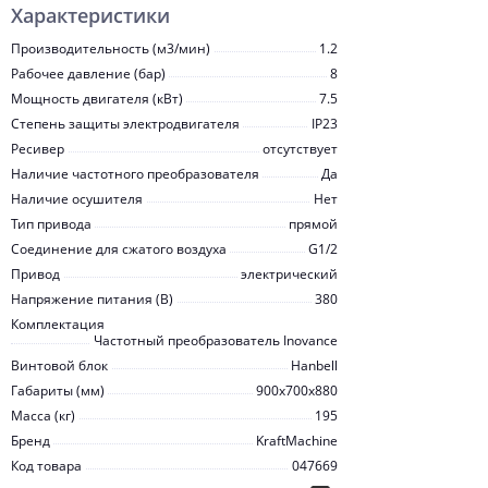
Характеристики
Производительность (м3/мин)
1.2
Рабочее давление (бар)
8
Мощность двигателя (кВт)
7.5
Степень защиты электродвигателя
IP23
Ресивер
отсутствует
Наличие частотного преобразователя
Да
Наличие осушителя
Нет
Тип привода
прямой
Соединение для сжатого воздуха
G1/2
Привод
электрический
Напряжение питания (В)
380
Комплектация
Частотный преобразователь Inovanсe
Винтовой блок
Hanbell
Габариты (мм)
900x700x880
Масса (кг)
195
Бренд
KraftMachine
Код товара
047669