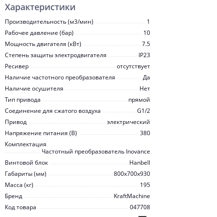
Характеристики
Производительность (м3/мин)
1
Рабочее давление (бар)
10
Мощность двигателя (кВт)
7.5
Степень защиты электродвигателя
IP23
Ресивер
отсутствует
Наличие частотного преобразователя
Да
Наличие осушителя
Нет
Тип привода
прямой
Соединение для сжатого воздуха
G1/2
Привод
электрический
Напряжение питания (В)
380
Комплектация
Частотный преобразователь Inovanсe
Винтовой блок
Hanbell
Габариты (мм)
800x700x930
Масса (кг)
195
Бренд
KraftMachine
Код товара
047708