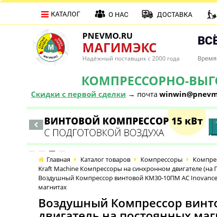
КАТАЛОГ
О НАС
ДОСТАВКА
PNEVMO.RU
ВСЁ
МАГИМЭКС
Надёжный поставщик с 2000 года
Время 
КОМПРЕССОРНО-ВЫГОД
Скидки с первой сделки
→ почта
winwin@pnevm
Главная
Каталог товаров
Компрессоры
Компре
Kraft Machine Компрессоры на синхронном двигателе (
Воздушный Компрессор винтовой KM30-10ПМ AC Inovance IP
магнитах
Воздушный Компрессор винтов
двигатель на постоянных маг