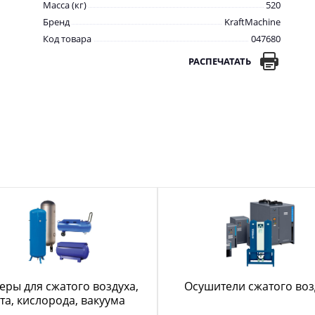
Масса (кг)
520
Бренд
KraftMachine
Код товара
047680
РАСПЕЧАТАТЬ
еры для сжатого воздуха,
Осушители сжатого воз
та, кислорода, вакуума