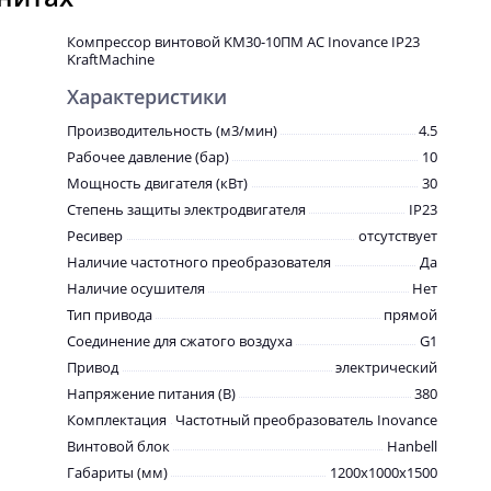
Компрессор винтовой KM30-10ПМ AC Inovance IP23
KraftMachine
Характеристики
Производительность (м3/мин)
4.5
Рабочее давление (бар)
10
Мощность двигателя (кВт)
30
Степень защиты электродвигателя
IP23
Ресивер
отсутствует
Наличие частотного преобразователя
Да
Наличие осушителя
Нет
Тип привода
прямой
Соединение для сжатого воздуха
G1
Привод
электрический
Напряжение питания (В)
380
Комплектация
Частотный преобразователь Inovanсe
Винтовой блок
Hanbell
Габариты (мм)
1200x1000x1500