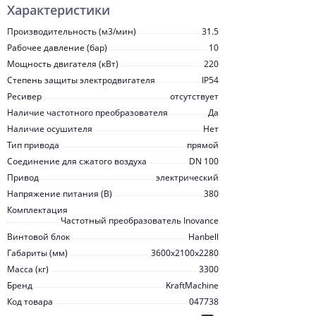
Характеристики
Производительность (м3/мин)
31.5
Рабочее давление (бар)
10
Мощность двигателя (кВт)
220
Степень защиты электродвигателя
IP54
Ресивер
отсутствует
Наличие частотного преобразователя
Да
Наличие осушителя
Нет
Тип привода
прямой
Соединение для сжатого воздуха
DN 100
Привод
электрический
Напряжение питания (В)
380
Комплектация
Частотный преобразователь Inovanсe
Винтовой блок
Hanbell
Габариты (мм)
3600x2100x2280
Масса (кг)
3300
Бренд
KraftMachine
Код товара
047738