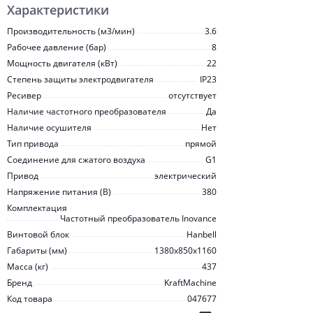
Характеристики
Производительность (м3/мин)
3.6
Рабочее давление (бар)
8
Мощность двигателя (кВт)
22
Степень защиты электродвигателя
IP23
Ресивер
отсутствует
Наличие частотного преобразователя
Да
Наличие осушителя
Нет
Тип привода
прямой
Соединение для сжатого воздуха
G1
Привод
электрический
Напряжение питания (В)
380
Комплектация
Частотный преобразователь Inovanсe
Винтовой блок
Hanbell
Габариты (мм)
1380x850x1160
Масса (кг)
437
Бренд
KraftMachine
Код товара
047677