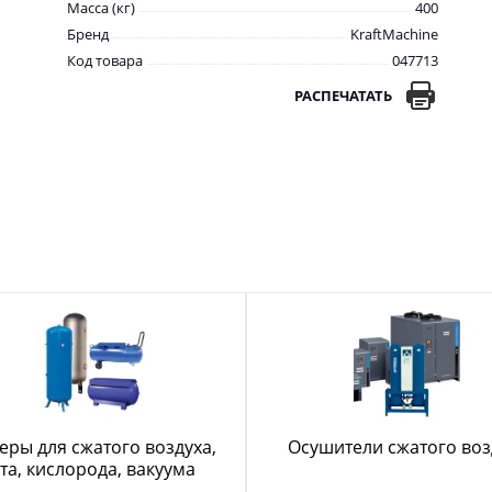
Масса (кг)
400
Бренд
KraftMachine
Код товара
047713
РАСПЕЧАТАТЬ
еры для сжатого воздуха,
Осушители сжатого воз
та, кислорода, вакуума