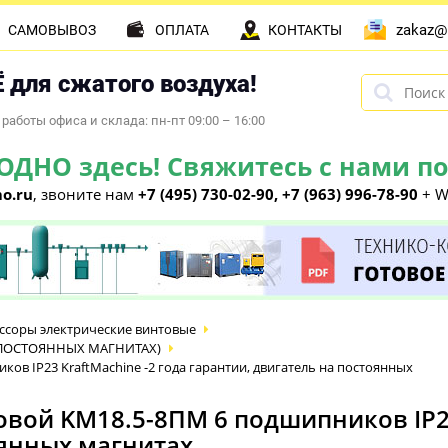
zakaz@
САМОВЫВОЗ
ОПЛАТА
КОНТАКТЫ
 для сжатого воздуха!
работы офиса и склада: пн-пт 09:00 – 16:00
НО здесь! Свяжитесь с нами по 
o.ru
, звоните нам
+7 (495) 730-02-90, +7 (963) 996-78-90
+ W
ссоры электрические винтовые
на ПОСТОЯННЫХ МАГНИТАХ)
в IP23 KraftMachine -2 года гарантии, двигатель на постоянных
ой KM18.5-8ПМ 6 подшипников IP23 
оянных магнитах