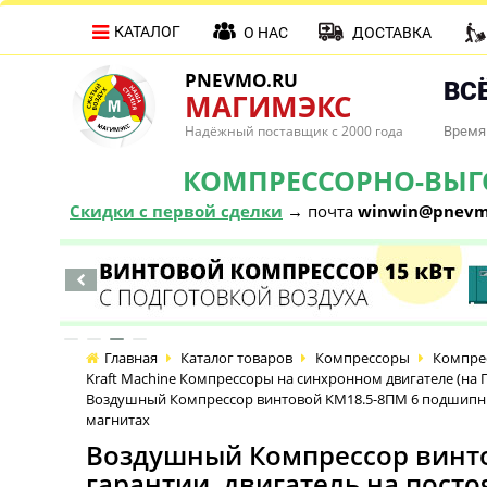
КАТАЛОГ
О НАС
ДОСТАВКА
PNEVMO.RU
ВСЁ
МАГИМЭКС
Надёжный поставщик с 2000 года
Время 
КОМПРЕССОРНО-ВЫГОД
Скидки с первой сделки
→ почта
winwin@pnevm
Главная
Каталог товаров
Компрессоры
Компре
Kraft Machine Компрессоры на синхронном двигателе (
Воздушный Компрессор винтовой KM18.5-8ПМ 6 подшипнико
магнитах
Воздушный Компрессор винтов
гарантии, двигатель на пост