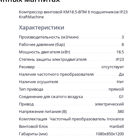
Компрессор винтовой KM18.5-8ПМ 6 подшипников IP23
KraftMachine
Характеристики
Производительность (м3/мин)
3
Рабочее давление (бар)
8
Мощность двигателя (кВт)
18.5
Степень защиты электродвигателя
IP23
Ресивер
отсутствует
Наличие частотного преобразователя
Да
Наличие осушителя
Нет
Тип привода
прямой
Соединение для сжатого воздуха
G1
Привод
электрический
Напряжение питания (В)
380
Комплектация
Частотный преобразователь Inovanсe
Винтовой блок
Hanbell
Габариты (мм)
1080x850x1200