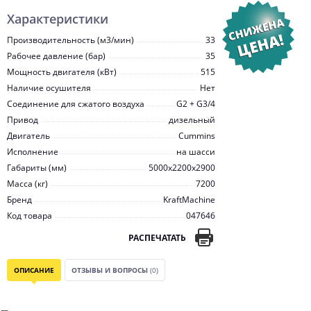
Характеристики
Производительность (м3/мин)
33
Рабочее давление (бар)
35
Мощность двигателя (кВт)
515
Наличие осушителя
Нет
Соединение для сжатого воздуха
G2 + G3/4
Привод
дизельный
Двигатель
Сummins
Исполнение
на шасси
Габариты (мм)
5000x2200x2900
Масса (кг)
7200
Бренд
KraftMachine
Код товара
047646
РАСПЕЧАТАТЬ
ОПИСАНИЕ
ОТЗЫВЫ И ВОПРОСЫ
(0)