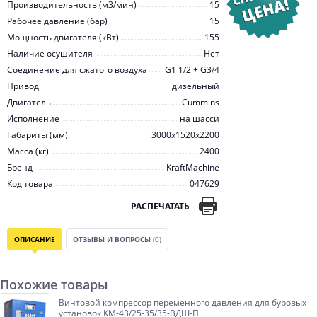
Производительность (м3/мин)
15
Рабочее давление (бар)
15
Мощность двигателя (кВт)
155
Наличие осушителя
Нет
Соединение для сжатого воздуха
G1 1/2 + G3/4
Привод
дизельный
Двигатель
Cummins
Исполнение
на шасси
Габариты (мм)
3000x1520x2200
Масса (кг)
2400
Бренд
KraftMachine
Код товара
047629
РАСПЕЧАТАТЬ
ОПИСАНИЕ
ОТЗЫВЫ И ВОПРОСЫ
(0)
Похожие товары
Винтовой компрессор переменного давления для буровых
установок КМ-43/25-35/35-ВДШ-П