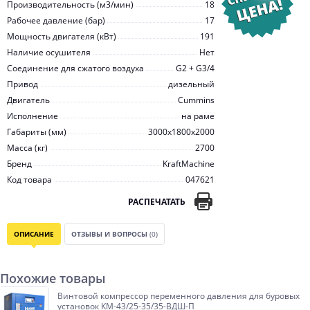
Производительность (м3/мин)
18
Рабочее давление (бар)
17
Мощность двигателя (кВт)
191
Наличие осушителя
Нет
Соединение для сжатого воздуха
G2 + G3/4
Привод
дизельный
Двигатель
Cummins
Исполнение
на раме
Габариты (мм)
3000x1800x2000
Масса (кг)
2700
Бренд
KraftMachine
Код товара
047621
РАСПЕЧАТАТЬ
ОПИСАНИЕ
ОТЗЫВЫ И ВОПРОСЫ
(0)
Похожие товары
Винтовой компрессор переменного давления для буровых
установок КМ-43/25-35/35-ВДШ-П