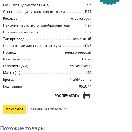
Мощность двигателя (кВт)
5.5
Степень защиты электродвигателя
IP54
Ресивер
отсутствует
Наличие частотного преобразователя
Нет
Наличие осушителя
Нет
Тип привода
ременный
Соединение для сжатого воздуха
G1/2
Привод
электрический
Винтовой блок
Baosi
Габариты (мм)
760x600x800
Масса (кг)
150
Бренд
KraftMachine
Код товара
052677
РАСПЕЧАТАТЬ
ОПИСАНИЕ
ОТЗЫВЫ И ВОПРОСЫ
(0)
Похожие товары