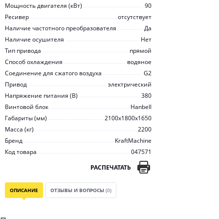
Мощность двигателя (кВт)
90
Ресивер
отсутствует
Наличие частотного преобразователя
Да
Наличие осушителя
Нет
Тип привода
прямой
Способ охлаждения
водяное
Соединение для сжатого воздуха
G2
Привод
электрический
Напряжение питания (В)
380
Винтовой блок
Hanbell
Габариты (мм)
2100x1800x1650
Масса (кг)
2200
Бренд
KraftMachine
Код товара
047571
РАСПЕЧАТАТЬ
ОПИСАНИЕ
ОТЗЫВЫ И ВОПРОСЫ
(0)