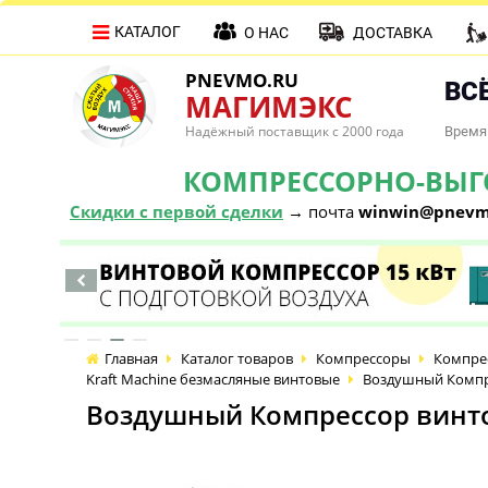
КАТАЛОГ
О НАС
ДОСТАВКА
PNEVMO.RU
ВСЁ
МАГИМЭКС
Надёжный поставщик с 2000 года
Время 
КОМПРЕССОРНО-ВЫГОД
Скидки с первой сделки
→ почта
winwin@pnevm
Главная
Каталог товаров
Компрессоры
Компре
Kraft Machine безмасляные винтовые
Воздушный Компре
Воздушный Компрессор винтов