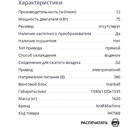
Характеристики
Производительность (м3/мин)
12
Мощность двигателя (кВт)
75
Ресивер
отсутствует
Наличие частотного преобразователя
Да
Наличие осушителя
Нет
Тип привода
прямой
Способ охлаждения
водяное
Соединение для сжатого воздуха
G2
Привод
электрический
Напряжение питания (В)
380
Винтовой блок
Hanbell
Габариты (мм)
1930x1320x1535
Масса (кг)
1620
Бренд
KraftMachine
Код товара
047568
РАСПЕЧАТАТЬ