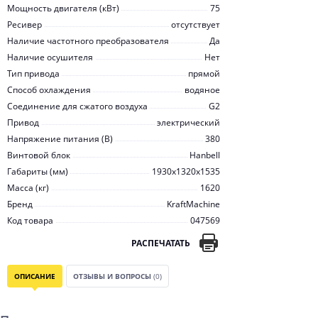
Мощность двигателя (кВт)
75
Ресивер
отсутствует
Наличие частотного преобразователя
Да
Наличие осушителя
Нет
Тип привода
прямой
Способ охлаждения
водяное
Соединение для сжатого воздуха
G2
Привод
электрический
Напряжение питания (В)
380
Винтовой блок
Hanbell
Габариты (мм)
1930x1320x1535
Масса (кг)
1620
Бренд
KraftMachine
Код товара
047569
РАСПЕЧАТАТЬ
ОПИСАНИЕ
ОТЗЫВЫ И ВОПРОСЫ
(0)