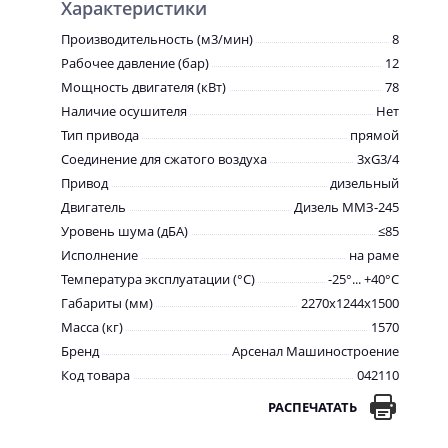
Характеристики
Производительность (м3/мин)
8
Рабочее давление (бар)
12
Мощность двигателя (кВт)
78
Наличие осушителя
Нет
Тип привода
прямой
Соединение для сжатого воздуха
3хG3/4
Привод
дизельный
Двигатель
Дизель ММЗ-245
Уровень шума (дБА)
≤85
Исполнение
на раме
Температура эксплуатации (°С)
-25°... +40°С
Габариты (мм)
2270x1244x1500
Масса (кг)
1570
Бренд
Арсенал Машиностроение
Код товара
042110
РАСПЕЧАТАТЬ