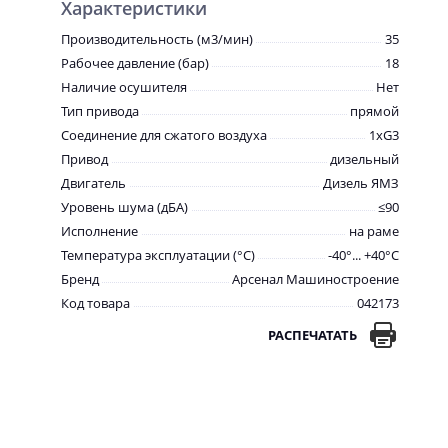
Характеристики
Производительность (м3/мин)
35
Рабочее давление (бар)
18
Наличие осушителя
Нет
Тип привода
прямой
Соединение для сжатого воздуха
1хG3
Привод
дизельный
Двигатель
Дизель ЯМЗ
Уровень шума (дБА)
≤90
Исполнение
на раме
Температура эксплуатации (°С)
-40°... +40°С
Бренд
Арсенал Машиностроение
Код товара
042173
РАСПЕЧАТАТЬ