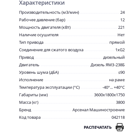
Характеристики
Производительность (м3/мин)
24
Рабочее давление (бар)
12
Мощность двигателя (кВт)
221
Наличие осушителя
Нет
Тип привода
прямой
Соединение для сжатого воздуха
1хG2
Привод
дизельный
Двигатель
Дизель ЯМЗ-238Б
Уровень шума (дБА)
≤90
Исполнение
на раме
Температура эксплуатации (°С)
-40°... +40°С
Габариты (мм)
3600x1800x1750
Масса (кг)
3800
Бренд
Арсенал Машиностроение
Код товара
042118
РАСПЕЧАТАТЬ