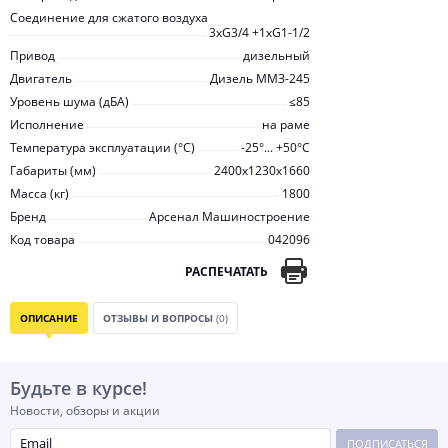
Соединение для сжатого воздуха
3хG3/4 +1хG1-1/2
Привод
дизельный
Двигатель
Дизель ММЗ-245
Уровень шума (дБА)
≤85
Исполнение
на раме
Температура эксплуатации (°С)
-25°... +50°С
Габариты (мм)
2400x1230x1660
Масса (кг)
1800
Бренд
Арсенал Машиностроение
Код товара
042096
РАСПЕЧАТАТЬ
ОПИСАНИЕ
ОТЗЫВЫ И ВОПРОСЫ
(0)
Будьте в курсе!
Новости, обзоры и акции
ПОДПИСАТЬСЯ