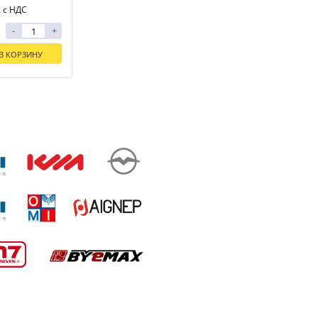
. с НДС
-
+
В КОРЗИНУ