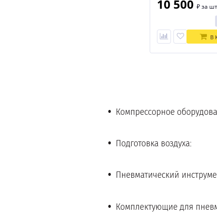
10 500
₽
за шт
В 