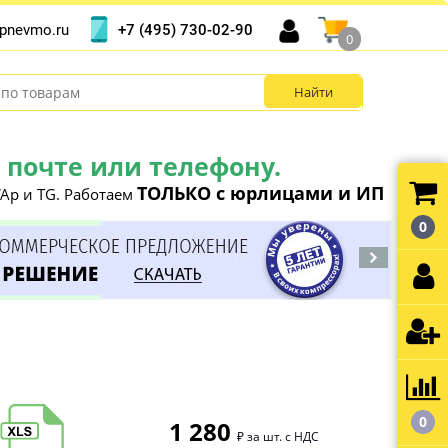
+7 (495) 730-02-90
pnevmo.ru
0
почте или телефону.
ТОЛЬКО с юрлицами и ИП
Ap и TG. Работаем
0
0
1 280
₽ за шт. с НДС