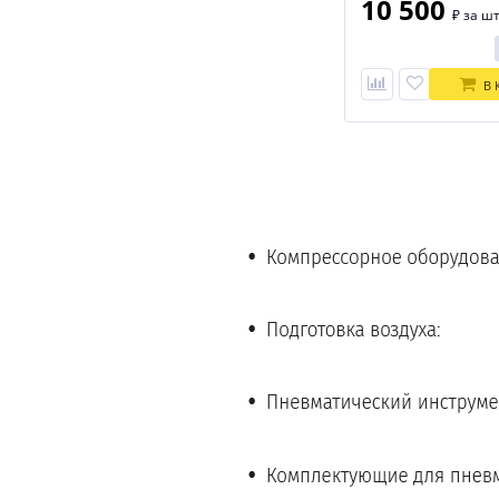
10 500
₽
за шт
В 