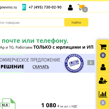
+7 (495) 730-02-90
pnevmo.ru
0
почте или телефону.
ТОЛЬКО с юрлицами и ИП
Ap и TG. Работаем
0
0
1 080
₽ за шт. с НДС