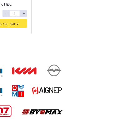
. с НДС
-
+
В КОРЗИНУ