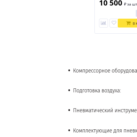
10 500
₽
за шт
В 