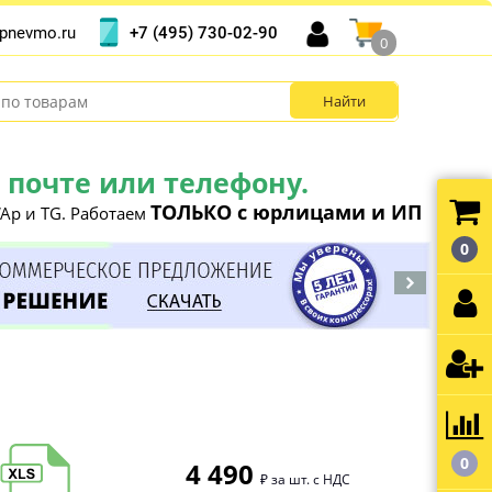
+7 (495) 730-02-90
pnevmo.ru
0
почте или телефону.
ТОЛЬКО с юрлицами и ИП
Ap и TG. Работаем
0
0
4 490
₽ за шт. с НДС