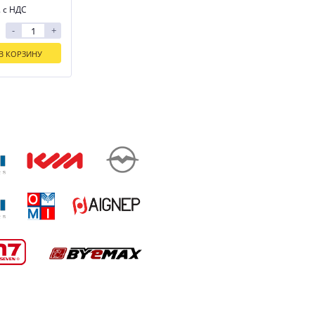
. с НДС
-
+
В КОРЗИНУ