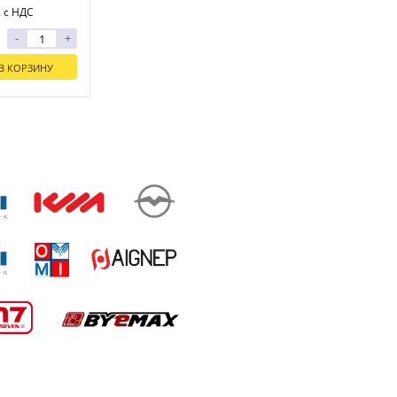
. с НДС
-
+
В КОРЗИНУ