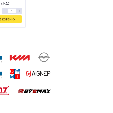
. с НДС
-
+
В КОРЗИНУ