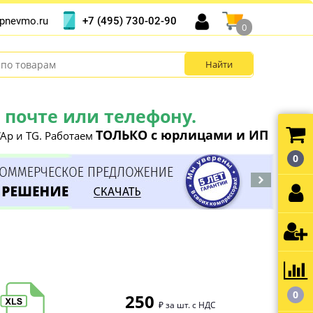
+7 (495) 730-02-90
pnevmo.ru
0
почте или телефону.
ТОЛЬКО с юрлицами и ИП
Ap и TG. Работаем
0
0
250
₽ за шт. с НДС