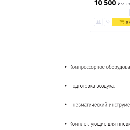
10 500
₽
за шт
В 