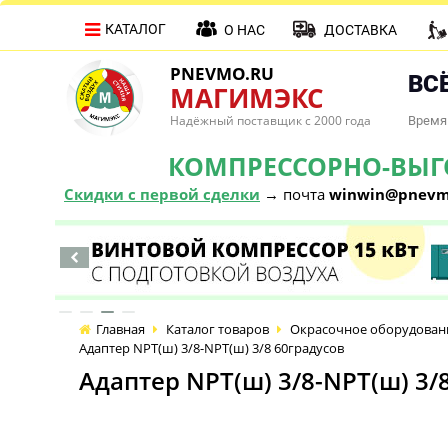
КАТАЛОГ
О НАС
ДОСТАВКА
PNEVMO.RU
ВСЁ
МАГИМЭКС
Надёжный поставщик с 2000 года
Время 
КОМПРЕССОРНО-ВЫГОД
Скидки с первой сделки
→ почта
winwin@pnevm
Главная
Каталог товаров
Окрасочное оборудован
Адаптер NPT(ш) 3/8-NPT(ш) 3/8 60градусов
Адаптер NPT(ш) 3/8-NPT(ш) 3/