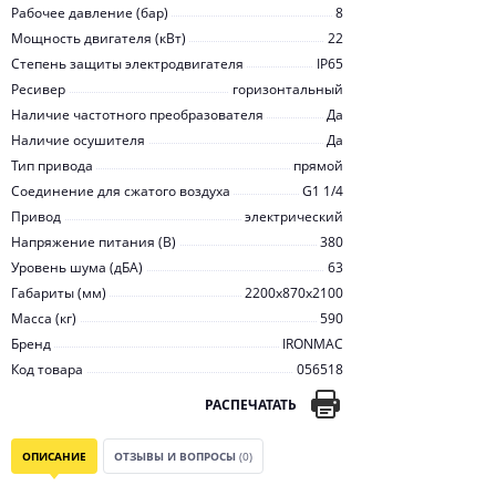
Рабочее давление (бар)
8
Мощность двигателя (кВт)
22
Степень защиты электродвигателя
IP65
Ресивер
горизонтальный
Наличие частотного преобразователя
Да
Наличие осушителя
Да
Тип привода
прямой
Соединение для сжатого воздуха
G1 1/4
Привод
электрический
Напряжение питания (В)
380
Уровень шума (дБА)
63
Габариты (мм)
2200х870х2100
Масса (кг)
590
Бренд
IRONMAC
Код товара
056518
РАСПЕЧАТАТЬ
ОПИСАНИЕ
ОТЗЫВЫ И ВОПРОСЫ
(0)