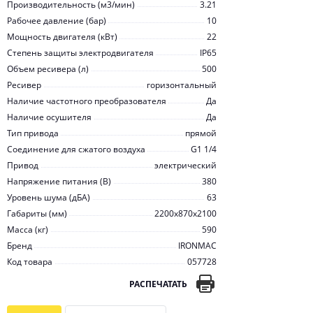
Производительность (м3/мин)
3.21
Рабочее давление (бар)
10
Мощность двигателя (кВт)
22
Степень защиты электродвигателя
IP65
Объем ресивера (л)
500
Ресивер
горизонтальный
Наличие частотного преобразователя
Да
Наличие осушителя
Да
Тип привода
прямой
Соединение для сжатого воздуха
G1 1/4
Привод
электрический
Напряжение питания (В)
380
Уровень шума (дБА)
63
Габариты (мм)
2200х870х2100
Масса (кг)
590
Бренд
IRONMAC
Код товара
057728
РАСПЕЧАТАТЬ